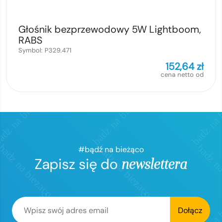
Głośnik bezprzewodowy 5W Lightboom,
RABS
Symbol:
P329.471
152,64
zł
cena netto od
#bądź na bieżąco
Zapisz się do
newslettera
Dołącz