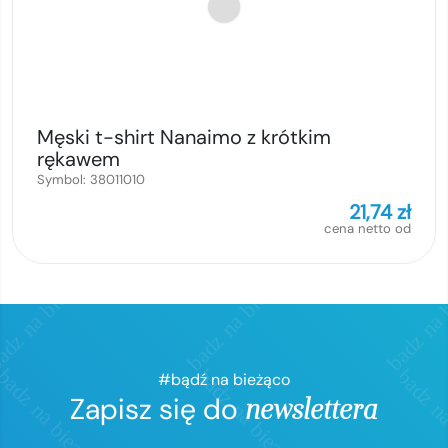
Męski t-shirt Nanaimo z krótkim
rękawem
Symbol:
38011010
21,74
zł
cena netto od
#bądź na bieżąco
Zapisz się do
newslettera