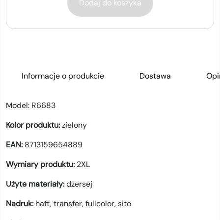
Dodaj do koszyka
Informacje o produkcie
Dostawa
Opi
Model:
R6683
Kolor produktu:
zielony
EAN:
8713159654889
Wymiary produktu:
2XL
Użyte materiały:
dżersej
Nadruk:
haft,
transfer,
fullcolor,
sito