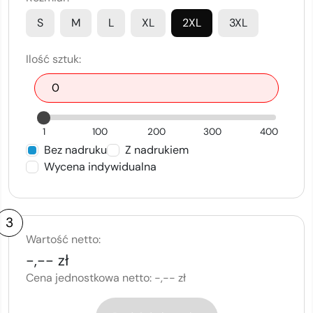
S
M
L
XL
2XL
3XL
Ilość sztuk:
1
100
200
300
400
Bez nadruku
Z nadrukiem
Wycena indywidualna
3
Wartość netto:
-,-- zł
Cena jednostkowa netto:
-,-- zł