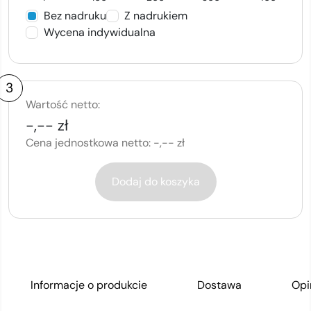
Bez nadruku
Z nadrukiem
Wycena indywidualna
3
Wartość netto:
-,-- zł
Cena jednostkowa netto:
-,-- zł
Dodaj do koszyka
Informacje o produkcie
Dostawa
Opi