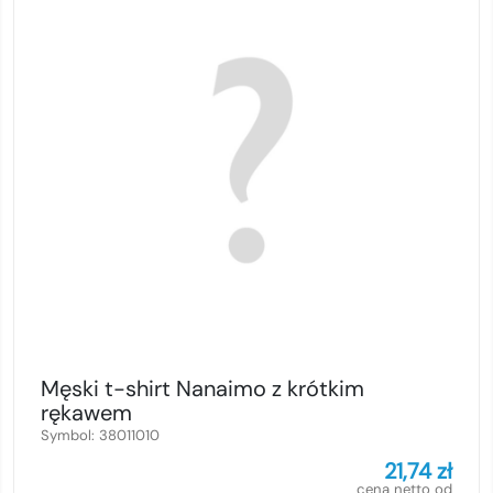
Męski t-shirt Nanaimo z krótkim
rękawem
Symbol:
38011010
21,74
zł
cena netto od