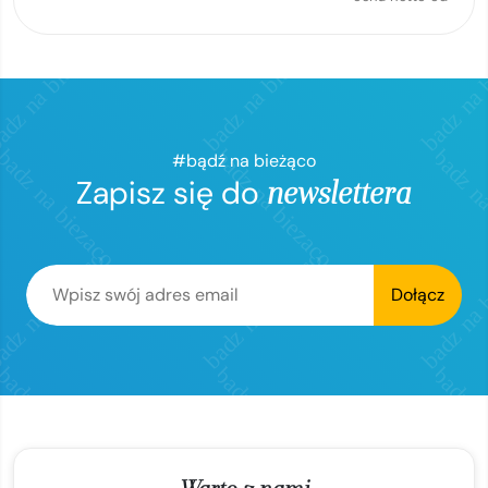
#bądź na bieżąco
Zapisz się do
newslettera
Dołącz