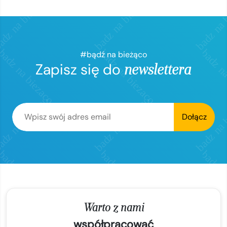
#bądź na bieżąco
Zapisz się do
newslettera
Dołącz
Warto z nami
współpracować