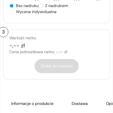
Bez nadruku
Z nadrukiem
Wycena indywidualna
3
Wartość netto:
-,-- zł
Cena jednostkowa netto:
-,-- zł
Dodaj do koszyka
Informacje o produkcie
Dostawa
Opi