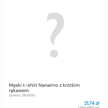
Męski t-shirt Nanaimo z krótkim
rękawem
Symbol:
38011010
21,74
zł
cena netto od