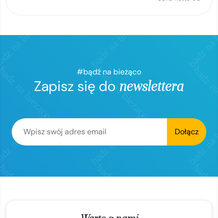
#bądź na bieżąco
Zapisz się do
newslettera
Dołącz