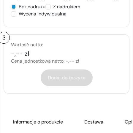
Bez nadruku
Z nadrukiem
Wycena indywidualna
3
Wartość netto:
-,-- zł
Cena jednostkowa netto:
-,-- zł
Dodaj do koszyka
Informacje o produkcie
Dostawa
Opi