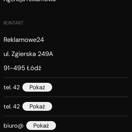
KONTAKT
Reklamowe24
ul. Zgierska 249A
91-495 Łódź
tel. 42
Pokaż
tel. 42
Pokaż
biuro@
Pokaż