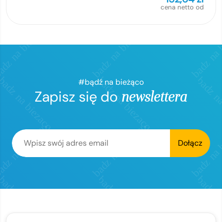
cena netto od
#bądź na bieżąco
Zapisz się do
newslettera
Dołącz