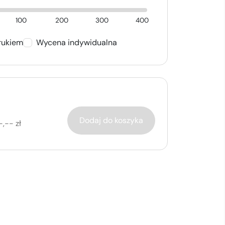
100
200
300
400
rukiem
Wycena indywidualna
Dodaj do koszyka
-,-- zł