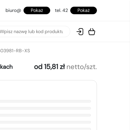
biuro@
Pokaż
tel. 42
Pokaż
 S03981-RB-XS
od 15,81 zł
netto/szt.
okach