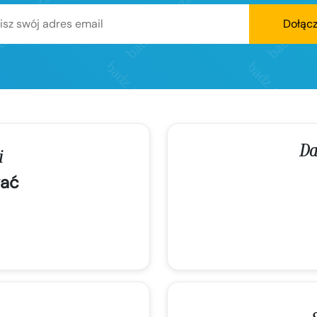
Dołąc
Da
i
ać