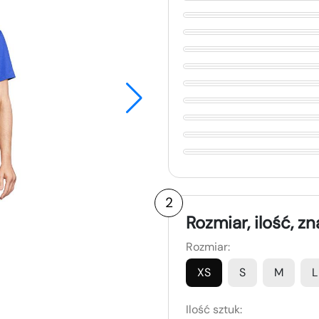
2
Rozmiar, ilość, z
Rozmiar:
XS
S
M
L
Ilość sztuk: