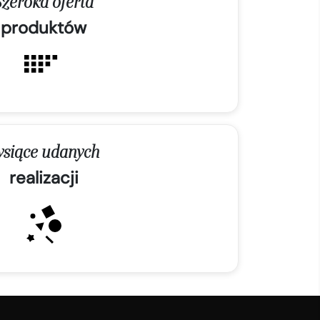
Szeroka oferta
produktów
ysiące udanych
realizacji