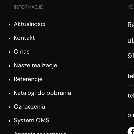
INFORMACJE
KO
Aktualności
R
Kontakt
ul
O nas
9
Nasze realizacje
te
Referencje
Katalogi do pobrania
te
Oznaczenia
b
System OMS