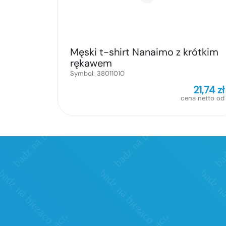
Męski t-shirt Nanaimo z krótkim
rękawem
Symbol:
38011010
21,74
zł
cena netto od