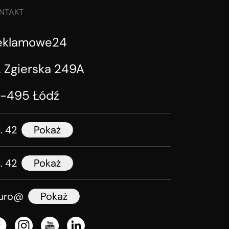
NTAKT
eklamowe24
. Zgierska 249A
1-495 Łódź
l. 42
Pokaż
l. 42
Pokaż
iuro@
Pokaż