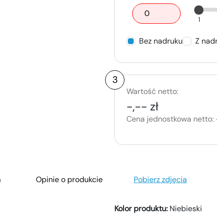
1
Bez nadruku
Z nad
3
Wartość netto:
-,-- zł
Cena jednostkowa netto:
a
Opinie o produkcie
Pobierz zdjęcia
Kolor produktu:
Niebieski