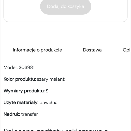
Dodaj do koszyka
Informacje o produkcie
Dostawa
Opi
Model:
S03981
Kolor produktu:
szary melanż
Wymiary produktu:
S
Użyte materiały:
bawełna
Nadruk:
transfer