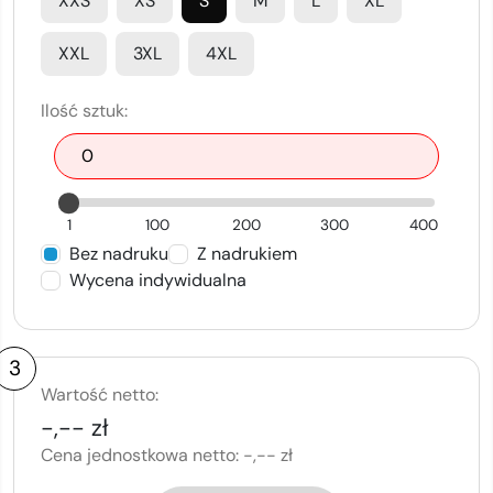
XXS
XS
S
M
L
XL
XXL
3XL
4XL
Ilość sztuk:
1
100
200
300
400
Bez nadruku
Z nadrukiem
Wycena indywidualna
3
Wartość netto:
-,-- zł
Cena jednostkowa netto:
-,-- zł