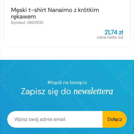
Męski t-shirt Nanaimo z krótkim
rękawem
Symbol:
38011010
21,74
zł
cena netto od
#bądź na bieżąco
Zapisz się do
newslettera
Dołącz