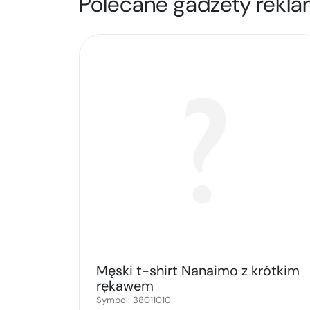
Polecane gadżety rekla
Męski t-shirt Nanaimo z krótkim
rękawem
Symbol:
38011010