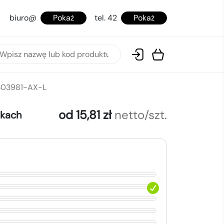
biuro@
Pokaż
tel. 42
Pokaż
 S03981-AX-L
od 15,81 zł
netto/szt.
okach