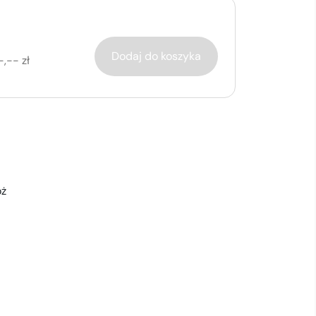
Dodaj do koszyka
-,-- zł
óż