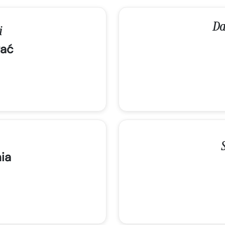
Da
i
ać
ia