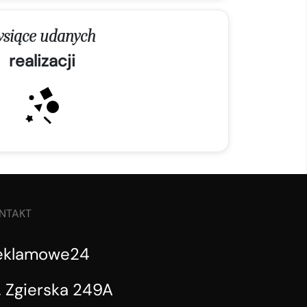
ysiące udanych
realizacji
NTAKT
eklamowe24
. Zgierska 249A