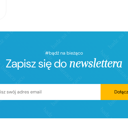
#bądź na bieżąco
Zapisz się do
newslettera
Dołąc