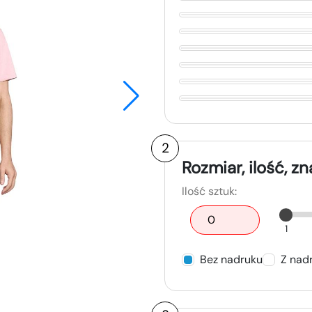
2
Rozmiar, ilość, z
Ilość sztuk:
1
Bez nadruku
Z nad