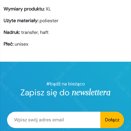
Wymiary produktu:
XL
Użyte materiały:
poliester
Nadruk:
transfer,
haft
Płeć:
unisex
#bądź na bieżąco
Zapisz się do
newslettera
Dołącz