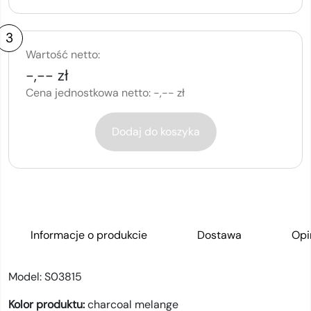
3
Wartość netto:
-,-- zł
Cena jednostkowa netto:
-,-- zł
Dodaj do koszyka
Informacje o produkcie
Dostawa
Opi
Model:
S03815
Kolor produktu:
charcoal melange