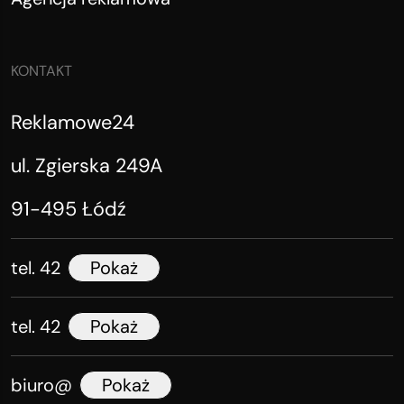
KONTAKT
Reklamowe24
ul. Zgierska 249A
91-495 Łódź
tel. 42
Pokaż
tel. 42
Pokaż
biuro@
Pokaż