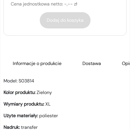
Cena jednostkowa netto:
-,-- zł
Dodaj do koszyka
Informacje o produkcie
Dostawa
Opi
Model:
S03814
Kolor produktu:
Zielony
Wymiary produktu:
XL
Użyte materiały:
poliester
Nadruk:
transfer