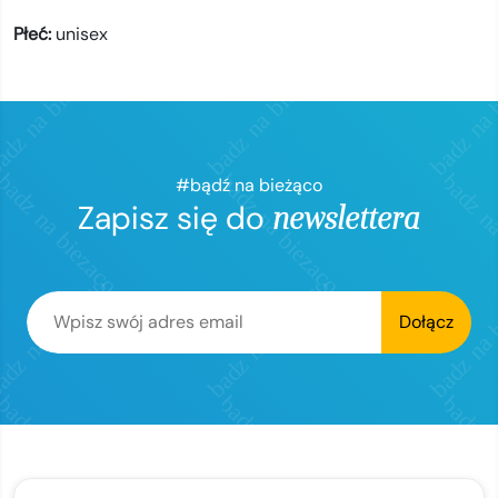
Płeć:
unisex
#bądź na bieżąco
Zapisz się do
newslettera
Dołącz