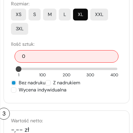
Rozmiar:
XS
S
M
L
XL
XXL
3XL
Ilość sztuk:
1
100
200
300
400
Bez nadruku
Z nadrukiem
Wycena indywidualna
3
Wartość netto:
-,-- zł