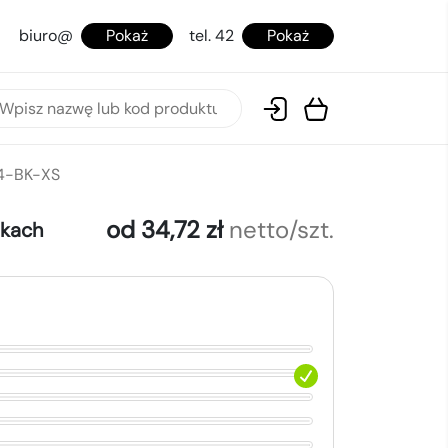
biuro@
Pokaż
tel. 42
Pokaż
14-BK-XS
od 34,72 zł
netto/szt.
okach