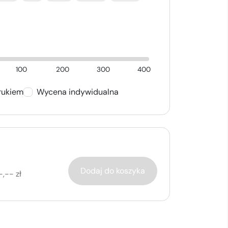
100
200
300
400
rukiem
Wycena indywidualna
Dodaj do koszyka
-,-- zł