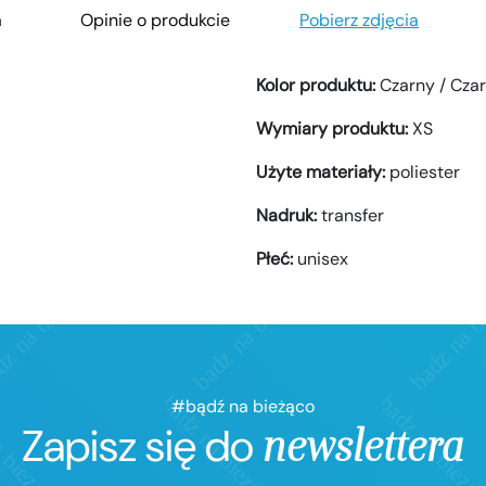
a
Opinie o produkcie
Pobierz zdjęcia
Kolor produktu:
Czarny / Cza
Wymiary produktu:
XS
Użyte materiały:
poliester
Nadruk:
transfer
Płeć:
unisex
#bądź na bieżąco
Zapisz się do
newslettera