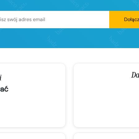
Dołąc
Da
i
ać