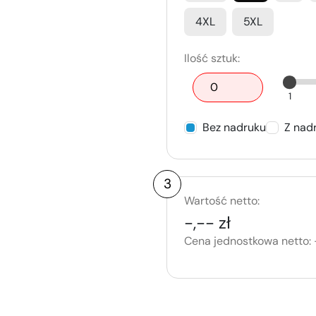
4XL
5XL
Ilość sztuk:
1
Bez nadruku
Z nad
3
Wartość netto:
-,-- zł
Cena jednostkowa netto: