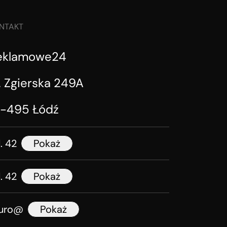
NTAKT
eklamowe24
. Zgierska 249A
1-495 Łódź
l. 42
Pokaż
l. 42
Pokaż
iuro@
Pokaż