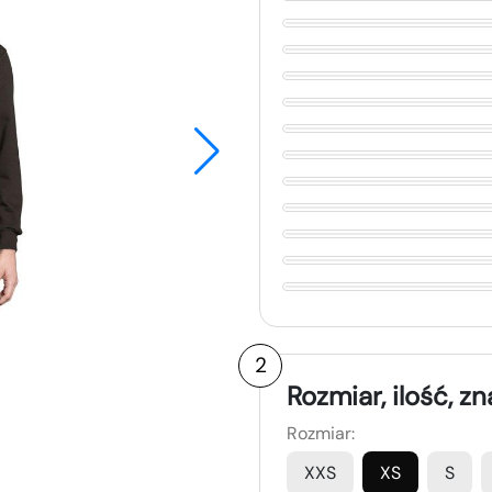
2
Rozmiar, ilość, z
Rozmiar:
XXS
XS
S