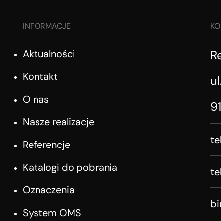
INFORMACJE
KO
Aktualności
R
Kontakt
ul
O nas
9
Nasze realizacje
te
Referencje
Katalogi do pobrania
te
Oznaczenia
b
System OMS