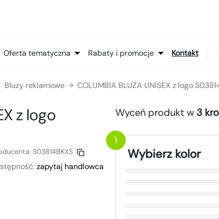
Oferta tematyczna
Rabaty i promocje
Kontakt
Bluzy reklamowe
COLUMBIA BLUZA UNISEX z logo S038
→
→
EX
z logo
Wyceń produkt w
3 kr
1
Wybierz kolor
oducenta:
S03814BKXS
stępność:
zapytaj handlowca