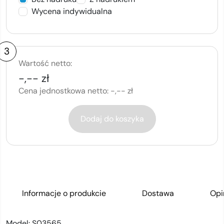
Wycena indywidualna
3
Wartość netto:
-,-- zł
Cena jednostkowa netto:
-,-- zł
Dodaj do koszyka
Informacje o produkcie
Dostawa
Opi
Model:
S03565