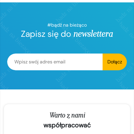
#bądź na bieżąco
Zapisz się do
newslettera
Dołącz
Warto z nami
współpracować