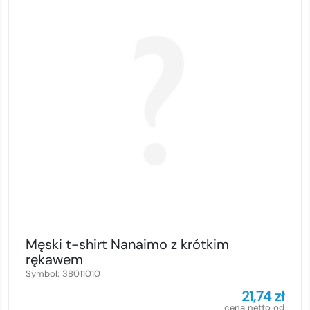
Męski t-shirt Nanaimo z krótkim
rękawem
Symbol:
38011010
21,74
zł
cena netto od