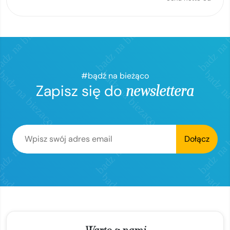
#bądź na bieżąco
Zapisz się do
newslettera
Dołącz