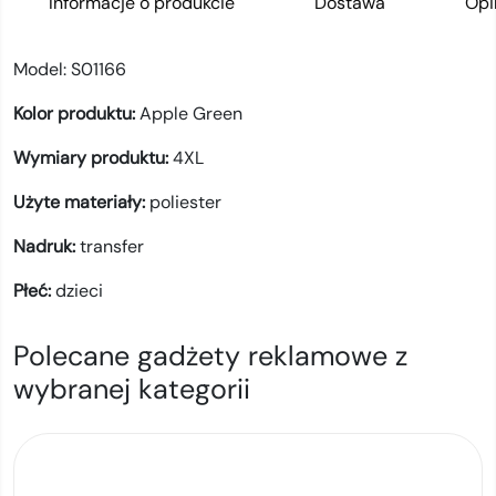
Informacje o produkcie
Dostawa
Opi
Model:
S01166
Kolor produktu:
Apple Green
Wymiary produktu:
4XL
Użyte materiały:
poliester
Nadruk:
transfer
Płeć:
dzieci
Polecane gadżety reklamowe z
wybranej kategorii