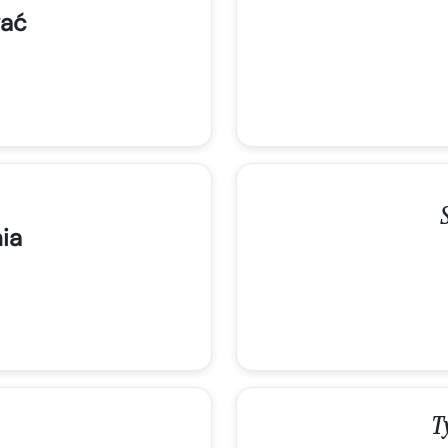
ać
ia
T