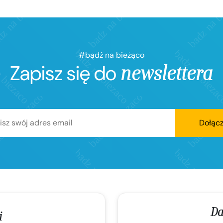
#bądź na bieżąco
Zapisz się do
newslettera
Dołąc
Da
i