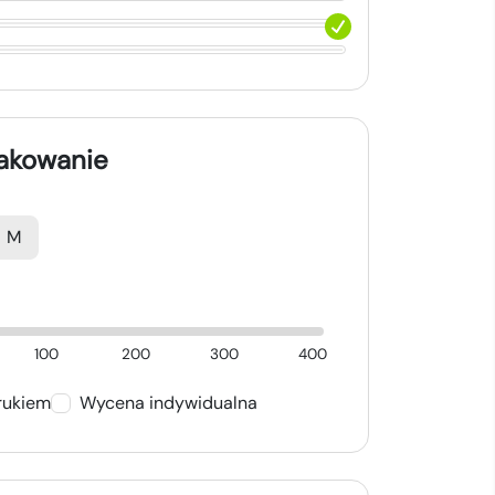
nakowanie
M
100
200
300
400
rukiem
Wycena indywidualna