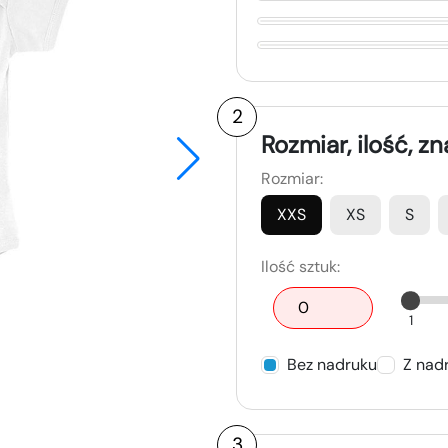
2
Rozmiar, ilość, z
Rozmiar:
XXS
XS
S
Ilość sztuk:
1
Bez nadruku
Z nad
3