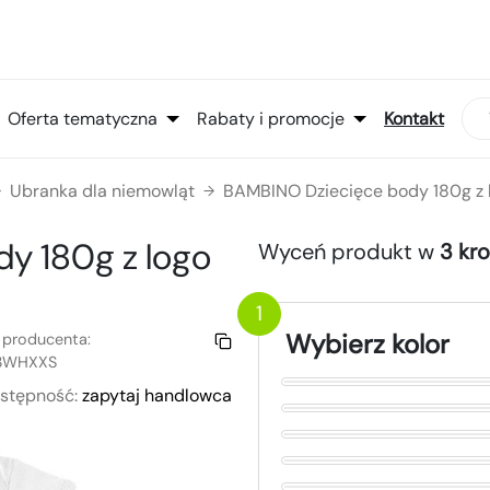
Oferta tematyczna
Rabaty i promocje
Kontakt
Ubranka dla niemowląt
BAMBINO Dziecięce body 180g 
→
→
dy 180g
z logo
Wyceń produkt w
3 kr
1
Wybierz kolor
 producenta:
3WHXXS
stępność:
zapytaj handlowca