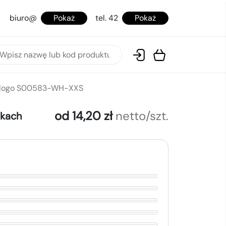
biuro@
Pokaż
tel. 42
Pokaż
z logo S00583-WH-XXS
od 14,20 zł
netto/szt.
okach