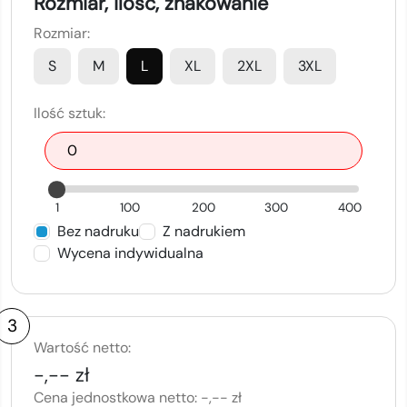
Rozmiar, ilość, znakowanie
Rozmiar:
S
M
L
XL
2XL
3XL
Ilość sztuk:
1
100
200
300
400
Bez nadruku
Z nadrukiem
Wycena indywidualna
3
Wartość netto:
-,-- zł
Cena jednostkowa netto:
-,-- zł