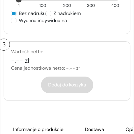
1
100
200
300
400
Bez nadruku
Z nadrukiem
Wycena indywidualna
3
Wartość netto:
-,-- zł
Cena jednostkowa netto:
-,-- zł
Dodaj do koszyka
Informacje o produkcie
Dostawa
Opi