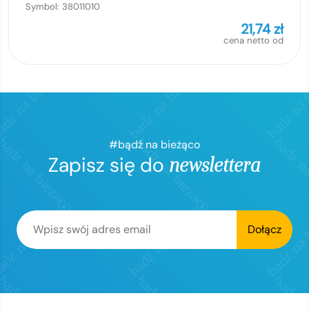
Symbol:
38011010
21,74
zł
cena netto od
#bądź na bieżąco
Zapisz się do
newslettera
Dołącz