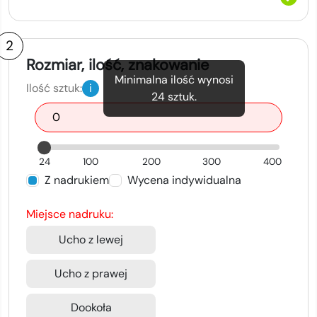
2
Rozmiar, ilość, znakowanie
Minimalna ilość wynosi
Ilość sztuk:
i
24
sztuk.
24
100
200
300
400
Z nadrukiem
Wycena indywidualna
Miejsce nadruku:
Ucho z lewej
Ucho z prawej
Dookoła