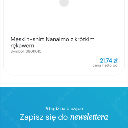
Męski t-shirt Nanaimo z krótkim
rękawem
Symbol:
38011010
21,74
zł
cena netto od
#bądź na bieżąco
Zapisz się do
newslettera