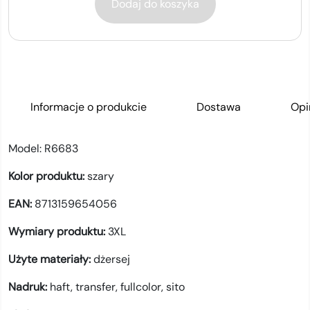
Dodaj do koszyka
Informacje o produkcie
Dostawa
Opi
Model:
R6683
Kolor produktu:
szary
EAN:
8713159654056
Wymiary produktu:
3XL
Użyte materiały:
dżersej
Nadruk:
haft,
transfer,
fullcolor,
sito