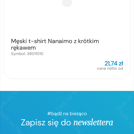
Męski t-shirt Nanaimo z krótkim
rękawem
Symbol:
38011010
21,74
zł
cena netto od
#bądź na bieżąco
Zapisz się do
newslettera