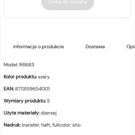
Dodaj do koszyka
Informacje o produkcie
Dostawa
Opi
Model:
R6683
Kolor produktu:
szary
EAN:
8713159654001
Wymiary produktu:
S
Użyte materiały:
dżersej
Nadruk:
transfer,
haft,
fullcolor,
sito