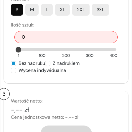
S
M
L
XL
2XL
3XL
Ilość sztuk:
1
100
200
300
400
Bez nadruku
Z nadrukiem
Wycena indywidualna
3
Wartość netto:
-,-- zł
Cena jednostkowa netto:
-,-- zł