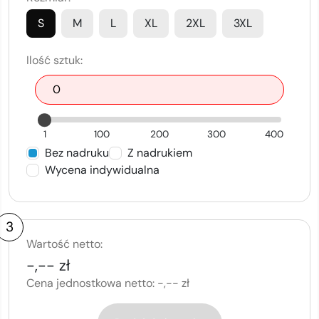
S
M
L
XL
2XL
3XL
Ilość sztuk:
1
100
200
300
400
Bez nadruku
Z nadrukiem
Wycena indywidualna
3
Wartość netto:
-,-- zł
Cena jednostkowa netto:
-,-- zł