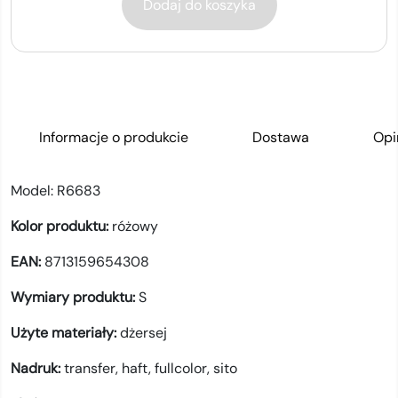
Dodaj do koszyka
Informacje o produkcie
Dostawa
Opi
Model:
R6683
Kolor produktu:
różowy
EAN:
8713159654308
Wymiary produktu:
S
Użyte materiały:
dżersej
Nadruk:
transfer,
haft,
fullcolor,
sito