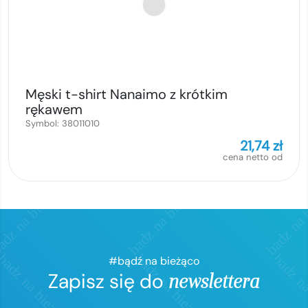
Męski t-shirt Nanaimo z krótkim
rękawem
Symbol:
38011010
21,74
zł
cena netto od
#bądź na bieżąco
Zapisz się do
newslettera