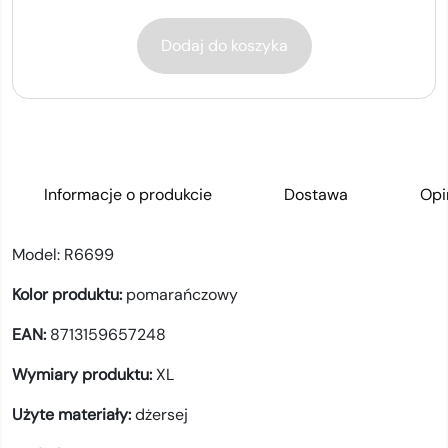
Dodaj do koszyka
Informacje o produkcie
Dostawa
Opi
Model:
R6699
Kolor produktu:
pomarańczowy
EAN:
8713159657248
Wymiary produktu:
XL
Użyte materiały:
dżersej