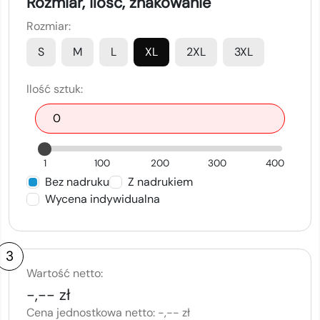
Rozmiar, ilość, znakowanie
Rozmiar:
S
M
L
XL
2XL
3XL
Ilość sztuk:
1
100
200
300
400
Bez nadruku
Z nadrukiem
Wycena indywidualna
3
Wartość netto:
-,-- zł
Cena jednostkowa netto:
-,-- zł