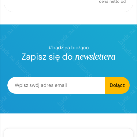
cena netto od
#bądź na bieżąco
Zapisz się do
newslettera
Dołącz