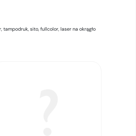
r,
tampodruk,
sito,
fullcolor,
laser na okrągło