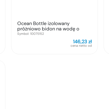
Ocean Bottle izolowany
próżniowo bidon na wodę o
pojemności 500 ml
Symbol:
10075152
146,23
zł
cena netto od