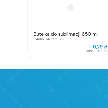
Butelka do sublimacji 650 ml
Symbol:
MO6921-26
9,29
zł
cena netto od