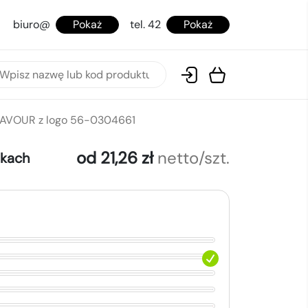
biuro@
Pokaż
tel. 42
Pokaż
FLAVOUR z logo 56-0304661
od 21,26 zł
netto/szt.
okach