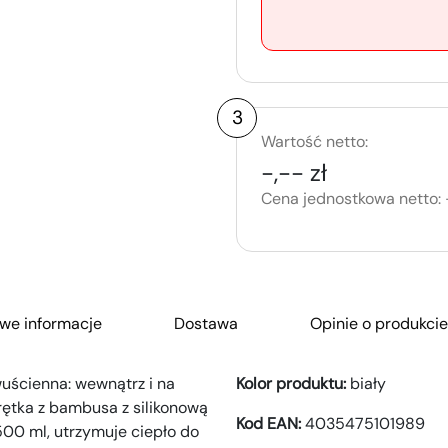
3
Wartość netto:
-,-- zł
Cena jednostkowa netto:
we informacje
Dostawa
Opinie o produkcie
uścienna: wewnątrz i na
Kolor produktu:
biały
krętka z bambusa z silikonową
Kod EAN:
4035475101989
500 ml, utrzymuje ciepło do