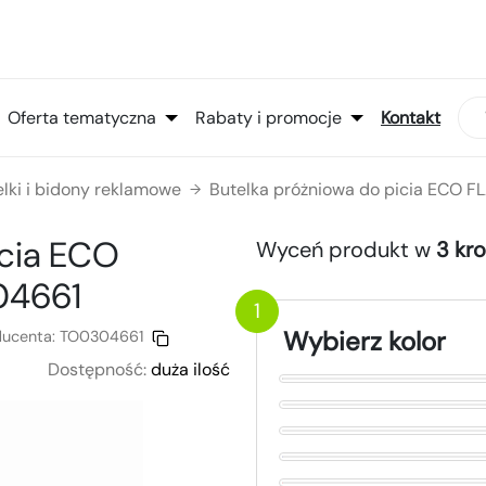
Oferta tematyczna
Rabaty i promocje
Kontakt
elki i bidony reklamowe
Butelka próżniowa do picia ECO 
→
icia ECO
Wyceń produkt w
3 kr
04661
1
Wybierz kolor
ducenta:
TO0304661
Dostępność:
duża ilość