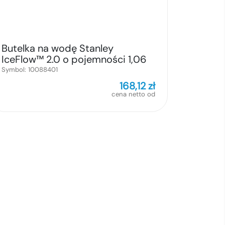
Butelka na wodę Stanley
IceFlow™ 2.0 o pojemności 1,06
litra ze składaną słomką
Symbol:
10088401
168,12
zł
cena netto od