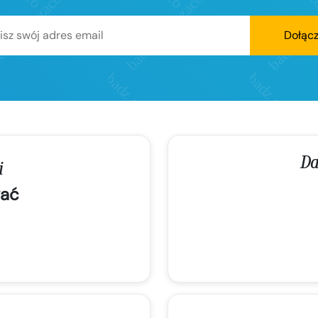
Dołąc
Da
i
ać