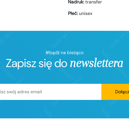
Nadruk:
transfer
Płeć:
unisex
#bądź na bieżąco
Zapisz się do
newslettera
Dołąc