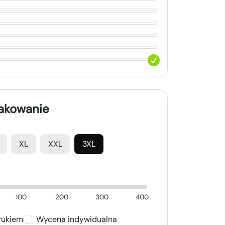
nakowanie
XL
XXL
3XL
100
200
300
400
rukiem
Wycena indywidualna