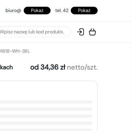
biuro@
Pokaż
tel. 42
Pokaż
S01618-WH-3XL
od 34,36 zł
netto/szt.
okach