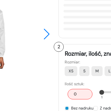
2
Rozmiar, ilość, z
Rozmiar:
XS
S
M
L
Ilość sztuk:
1
Bez nadruku
Z nad