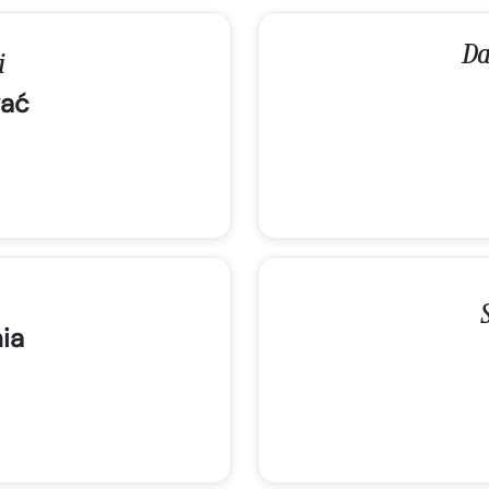
Da
i
ać
ia