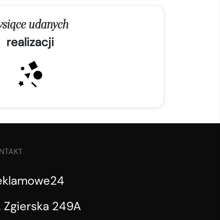
ysiące udanych
realizacji
NTAKT
eklamowe24
. Zgierska 249A