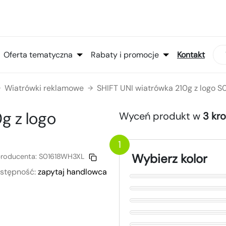
Oferta tematyczna
Rabaty i promocje
Kontakt
Wiatrówki reklamowe
SHIFT UNI wiatrówka 210g z logo 
→
→
0g
z logo
Wyceń produkt w
3 kr
1
Wybierz kolor
roducenta:
S01618WH3XL
stępność:
zapytaj handlowca