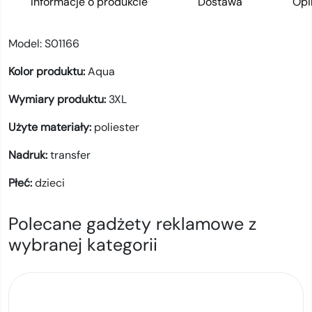
Informacje o produkcie
Dostawa
Opi
Model:
S01166
Kolor produktu:
Aqua
Wymiary produktu:
3XL
Użyte materiały:
poliester
Nadruk:
transfer
Płeć:
dzieci
Polecane gadżety reklamowe z
wybranej kategorii