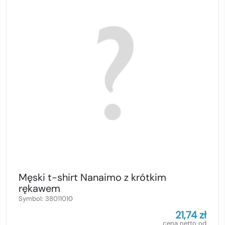
Męski t-shirt Nanaimo z krótkim
rękawem
Symbol:
38011010
21,74
zł
cena netto od