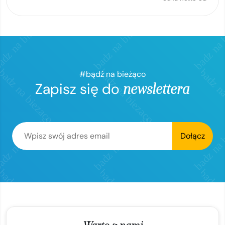
#bądź na bieżąco
Zapisz się do
newslettera
Dołącz