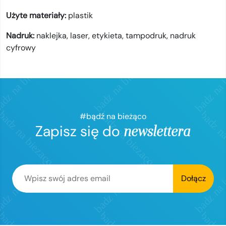
Użyte materiały:
plastik
Nadruk:
naklejka,
laser,
etykieta,
tampodruk,
nadruk
cyfrowy
#bądź na bieżąco
Zapisz się do
newslettera
Dołącz