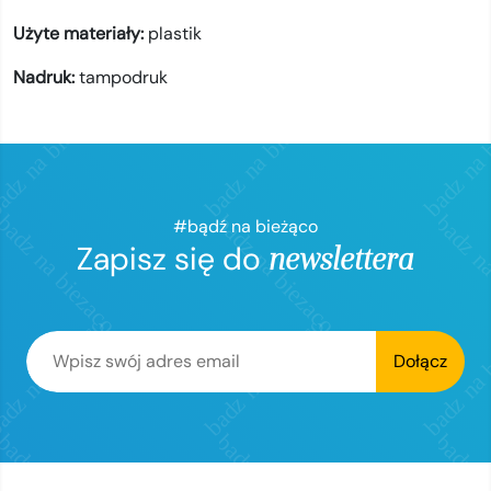
Użyte materiały:
plastik
Nadruk:
tampodruk
#bądź na bieżąco
Zapisz się do
newslettera
Dołącz