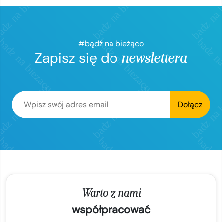
#bądź na bieżąco
Zapisz się do
newslettera
Dołącz
Warto z nami
współpracować