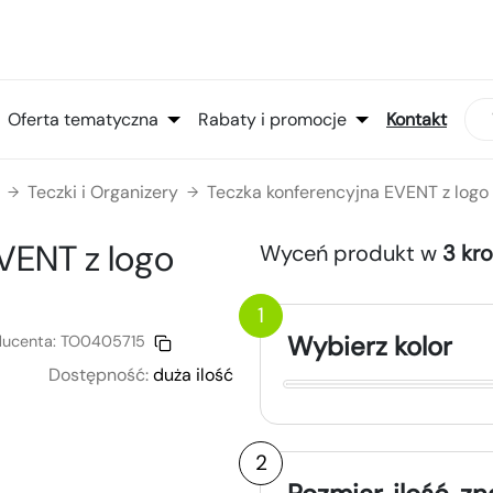
Oferta tematyczna
Rabaty i promocje
Kontakt
Teczki i Organizery
Teczka konferencyjna EVENT z log
→
→
EVENT
z logo
Wyceń produkt w
3 kr
1
Wybierz kolor
ducenta:
TO0405715
Dostępność:
duża ilość
2