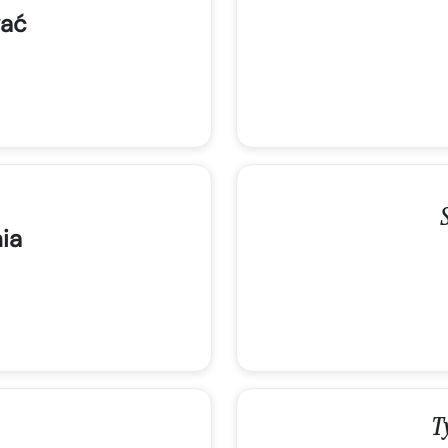
ać
ia
T