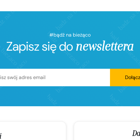
#bądź na bieżąco
Zapisz się do
newslettera
Dołąc
Da
i