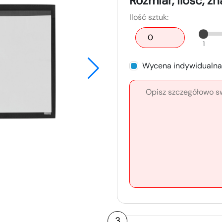
Rozmiar, ilość, z
Ilość sztuk:
1
Wycena indywidualna
3