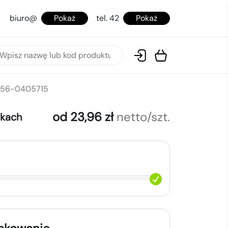
biuro@
Pokaż
tel. 42
Pokaż
o 56-0405715
od 23,96 zł
netto/szt.
okach