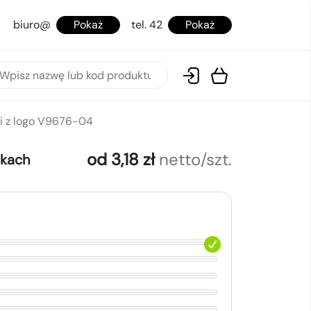
biuro@
Pokaż
tel. 42
Pokaż
i z logo V9676-04
od 3,18 zł
netto/szt.
okach