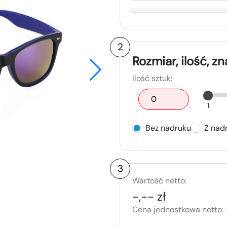
2
Rozmiar, ilość, z
Ilość sztuk:
1
Bez nadruku
Z nad
3
Wartość netto:
-,-- zł
Cena jednostkowa netto: