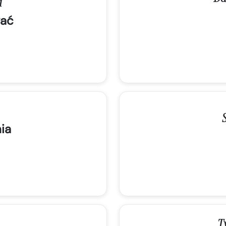
i
ać
ia
T