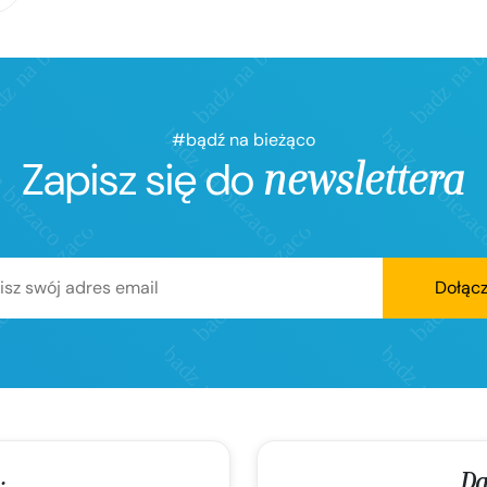
#bądź na bieżąco
Zapisz się do
newslettera
Dołąc
Da