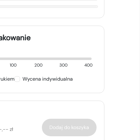
nakowanie
100
200
300
400
rukiem
Wycena indywidualna
Dodaj do koszyka
-,-- zł