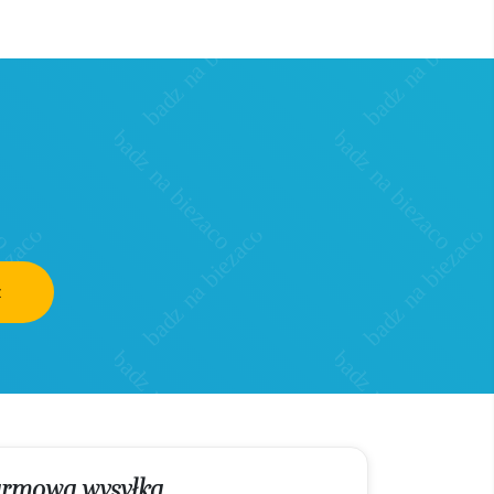
z
rmowa wysyłka