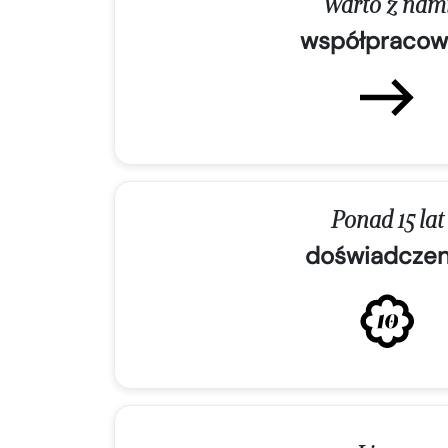
Warto z nam
współpracow
Ponad 15 lat
doświadczen