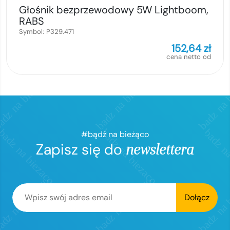
Głośnik bezprzewodowy 5W Lightboom,
RABS
Symbol:
P329.471
152,64
zł
cena netto od
#bądź na bieżąco
Zapisz się do
newslettera
Dołącz