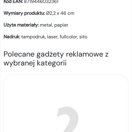
Kod EAN:
8719446032361
Wymiary produktu:
Ø2,2 x 46 cm
Użyte materiały:
metal,
papier
Nadruk:
tampodruk,
laser,
fullcolor,
sito
Polecane gadżety reklamowe z
wybranej kategorii