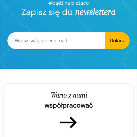
#bądź na bieżąco
Zapisz się do
newslettera
Dołącz
Warto z nami
współpracować