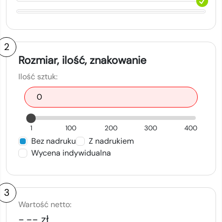
2
Rozmiar, ilość, znakowanie
Ilość sztuk:
1
100
200
300
400
Bez nadruku
Z nadrukiem
Wycena indywidualna
3
Wartość netto:
-,-- zł