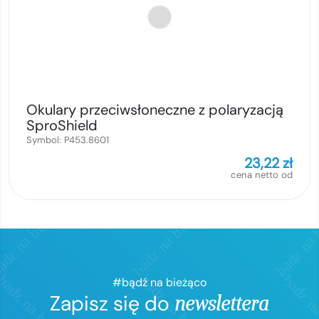
Okulary przeciwsłoneczne z polaryzacją
SproShield
Symbol:
P453.8601
23,22
zł
cena netto od
#bądź na bieżąco
Zapisz się do
newslettera