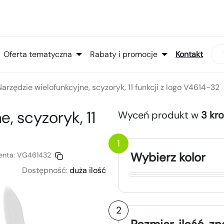
Oferta tematyczna
Rabaty i promocje
Kontakt
Narzędzie wielofunkcyjne, scyzoryk, 11 funkcji z logo V4614-32
, scyzoryk, 11
Wyceń produkt w
3 kr
1
Wybierz kolor
enta:
VG461432
Dostępność:
duża ilość
2