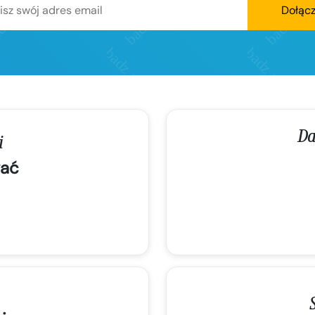
Dołąc
Da
i
ać