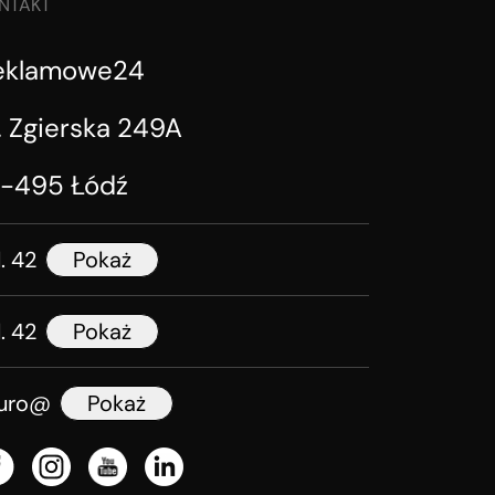
NTAKT
eklamowe24
. Zgierska 249A
1-495 Łódź
l. 42
Pokaż
l. 42
Pokaż
iuro@
Pokaż