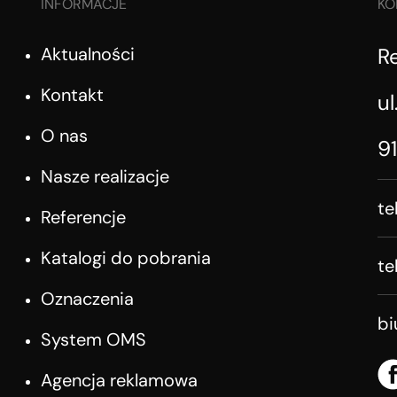
INFORMACJE
KO
Aktualności
R
Kontakt
ul
O nas
9
Nasze realizacje
te
Referencje
Katalogi do pobrania
te
Oznaczenia
b
System OMS
Agencja reklamowa