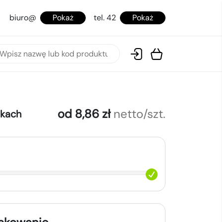
biuro@
Pokaż
tel. 42
Pokaż
od 8,86 zł
netto/szt.
okach