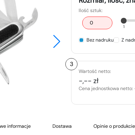
Rozmiar, ilość, z
Ilość sztuk:
1
Bez nadruku
Z nad
3
Wartość netto:
-,-- zł
Cena jednostkowa netto:
we informacje
Dostawa
Opinie o produkcie