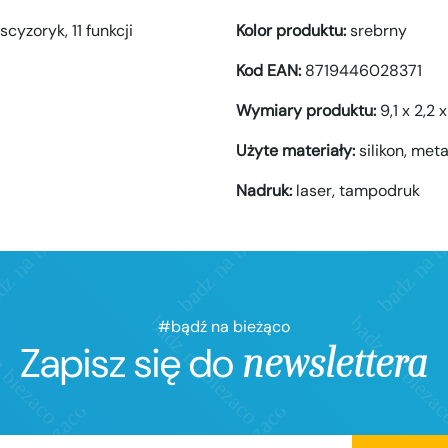
cyzoryk, 11 funkcji
Kolor produktu:
srebrny
Kod EAN:
8719446028371
Wymiary produktu:
9,1 x 2,2 
Użyte materiały:
silikon,
meta
Nadruk:
laser,
tampodruk
#bądź na bieżąco
Zapisz się do
newslettera