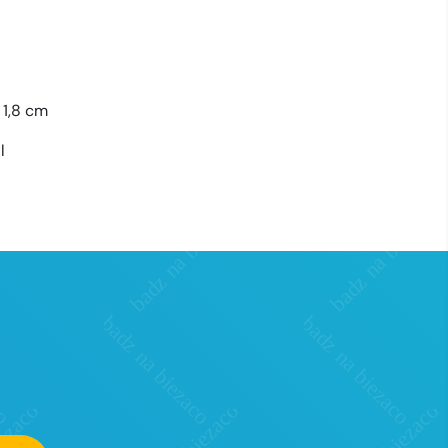
x 1,8 cm
l