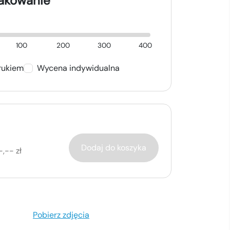
nakowanie
100
200
300
400
rukiem
Wycena indywidualna
Dodaj do koszyka
-,-- zł
Pobierz zdjęcia