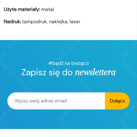
Użyte materiały:
metal
Nadruk:
tampodruk,
naklejka,
laser
#bądź na bieżąco
Zapisz się do
newslettera
Dołącz