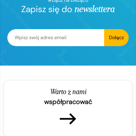
#bądź na bieżąco
Zapisz się do
newslettera
Dołącz
Warto z nami
współpracować