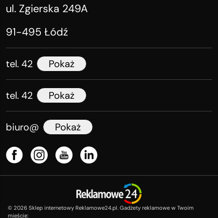
ul. Zgierska 249A
91-495 Łódź
tel. 42
Pokaż
tel. 42
Pokaż
biuro@
Pokaż
©
2026
Sklep internetowy Reklamowe24.pl. Gadżety reklamowe w Twoim
mieście: