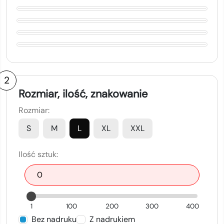
2
Rozmiar, ilość, znakowanie
Rozmiar:
S
M
L
XL
XXL
Ilość sztuk:
1
100
200
300
400
Bez nadruku
Z nadrukiem