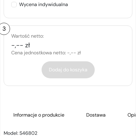
Wycena indywidualna
3
Wartość netto:
-,-- zł
Cena jednostkowa netto:
-,-- zł
Dodaj do koszyka
Informacje o produkcie
Dostawa
Opi
Model:
S46802