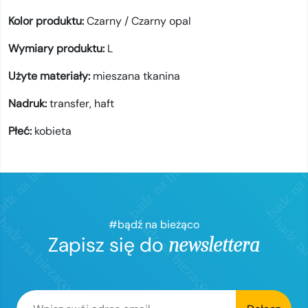
Kolor produktu:
Czarny / Czarny opal
Wymiary produktu:
L
Użyte materiały:
mieszana tkanina
Nadruk:
transfer,
haft
Płeć:
kobieta
#bądź na bieżąco
Zapisz się do
newslettera