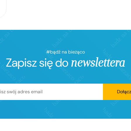
#bądź na bieżąco
Zapisz się do
newslettera
Dołąc