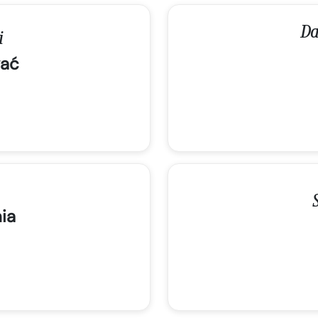
Da
i
ać
ia