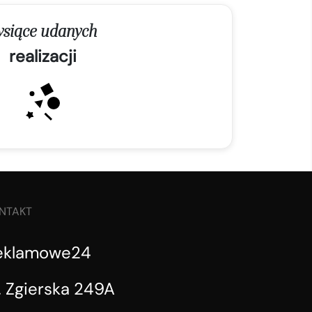
ysiące udanych
realizacji
NTAKT
eklamowe24
. Zgierska 249A