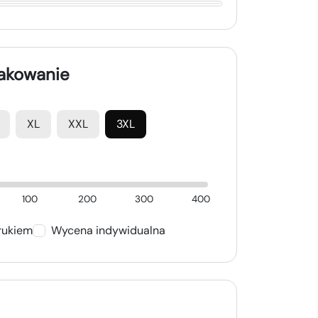
nakowanie
XL
XXL
3XL
100
200
300
400
rukiem
Wycena indywidualna