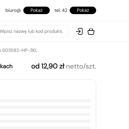
biuro@
Pokaż
tel. 42
Pokaż
go S03582-HP-3XL
od 12,90 zł
netto/szt.
okach