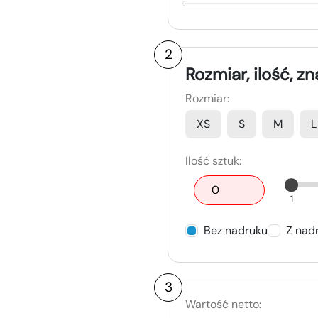
2
Rozmiar, ilość, z
Rozmiar:
XS
S
M
L
Ilość sztuk:
1
Bez nadruku
Z nad
3
Wartość netto: