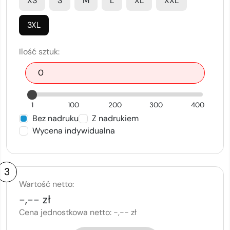
XS
S
M
L
XL
XXL
3XL
Ilość sztuk:
1
100
200
300
400
Bez nadruku
Z nadrukiem
Wycena indywidualna
3
Wartość netto:
-,-- zł
Cena jednostkowa netto:
-,-- zł