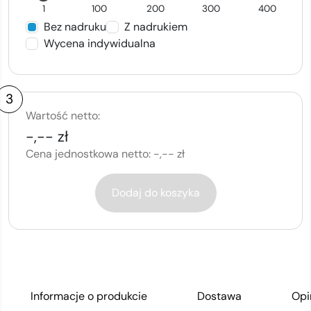
1
100
200
300
400
Bez nadruku
Z nadrukiem
Wycena indywidualna
3
Wartość netto:
-,-- zł
Cena jednostkowa netto:
-,-- zł
Dodaj do koszyka
Informacje o produkcie
Dostawa
Opi