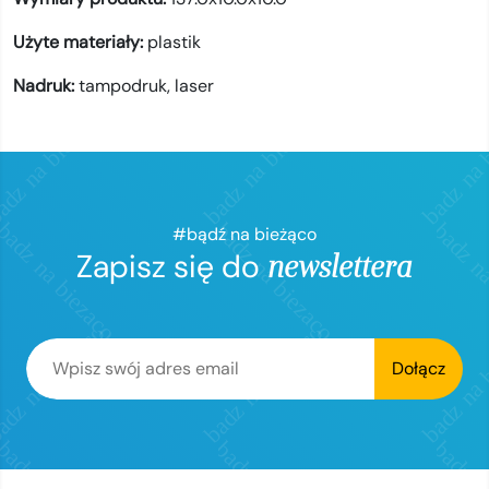
Użyte materiały:
plastik
Nadruk:
tampodruk,
laser
#bądź na bieżąco
Zapisz się do
newslettera
Dołącz