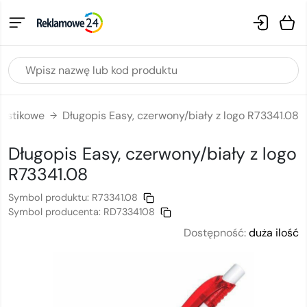
lastikowe
Długopis Easy, czerwony/biały z logo R73341.08
→
Długopis Easy, czerwony/biały
z logo
R73341.08
Symbol produktu:
R73341.08
Symbol producenta:
RD7334108
Dostępność:
duża ilość