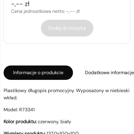
-,-- zł
Cena jednostkowa netto:
-,-- zł
Dodaj do koszyka
Informacje o produkcie
Dodatkowe informacje
Plastikowy długopis promocyjny. Wyposażony w niebieski
wkład.
Model:
R73341
Kolor produktu:
czerwony, biały
Wymiary produktu:
137.0x10.0x10.0