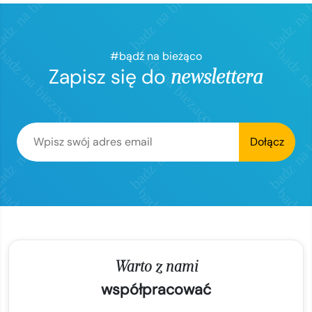
#bądź na bieżąco
Zapisz się do
newslettera
Dołącz
Warto z nami
współpracować