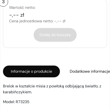
3
Wartość netto:
-,-- zł
Cena jednostkowa netto:
-,-- zł
Dodaj do koszyka
Informacje o produkcie
Dodatkowe informacje
Brelok w kształcie misia z powłoką odbijającą światło, z
karabińczykiem.
Model:
R73235