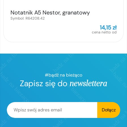
Notatnik A5 Nestor, granatowy
Symbol:
R64208.42
14,15
zł
cena netto od
#bądź na bieżąco
Zapisz się do
newslettera
Dołącz