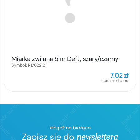
Miarka zwijana 5 m Deft, szary/czarny
Symbol:
R17622.21
7,02
zł
cena netto od
#bądź na bieżąco
Zapisz się do
newslettera