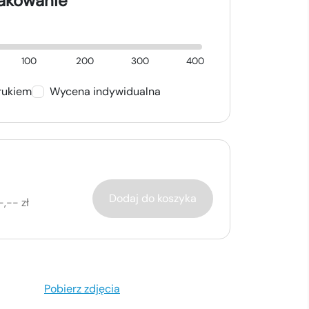
nakowanie
100
200
300
400
rukiem
Wycena indywidualna
Dodaj do koszyka
-,-- zł
Pobierz zdjęcia