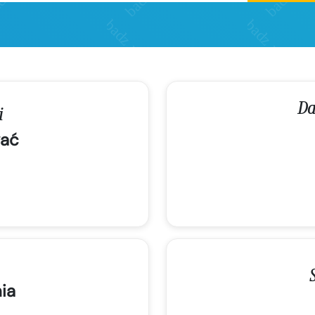
Da
i
ać
ia