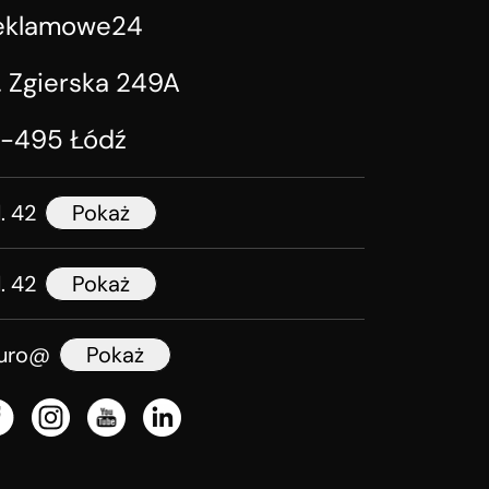
eklamowe24
. Zgierska 249A
1-495 Łódź
l. 42
Pokaż
l. 42
Pokaż
iuro@
Pokaż