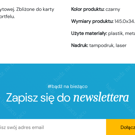
ytowej. Zbliżone do karty
Kolor produktu:
czarny
rtfelu.
Wymiary produktu:
145.0x34
Użyte materiały:
plastik,
met
Nadruk:
tampodruk,
laser
#bądź na bieżąco
Zapisz się do
newslettera
Dołąc