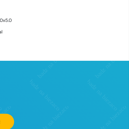
.0x5.0
al
z