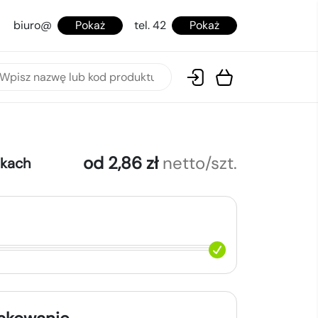
biuro@
Pokaż
tel. 42
Pokaż
od 2,86 zł
netto/szt.
okach