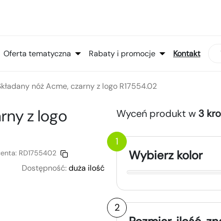
Oferta tematyczna
Rabaty i promocje
Kontakt
Składany nóż Acme, czarny z logo R17554.02
arny
z logo
Wyceń produkt w
3 kr
1
Wybierz kolor
enta:
RD1755402
Dostępność:
duża ilość
2