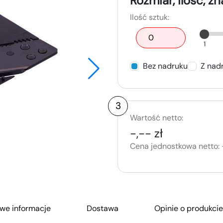
Rozmiar, ilość, z
Ilość sztuk:
1
Bez nadruku
Z nad
3
Wartość netto:
-,-- zł
Cena jednostkowa netto:
we informacje
Dostawa
Opinie o produkcie