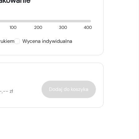
nakowanie
100
200
300
400
rukiem
Wycena indywidualna
Dodaj do koszyka
-,-- zł