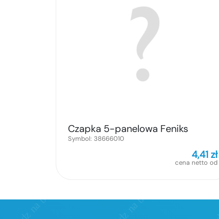
Czapka 5-panelowa Feniks
Symbol:
38666010
4,41
zł
cena netto od