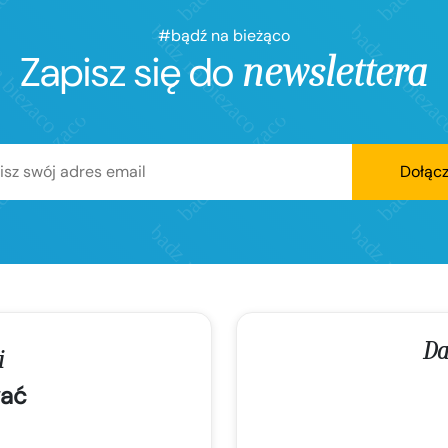
#bądź na bieżąco
Zapisz się do
newslettera
Dołąc
Da
i
ać