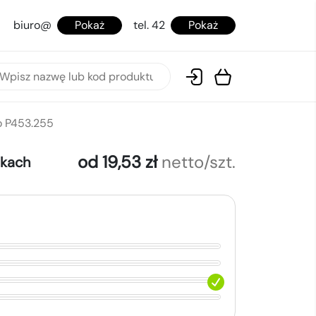
biuro@
Pokaż
tel. 42
Pokaż
o P453.255
od 19,53 zł
netto/szt.
okach