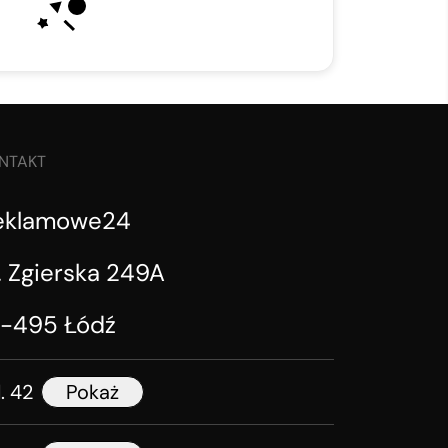
NTAKT
eklamowe24
. Zgierska 249A
1-495 Łódź
l. 42
Pokaż