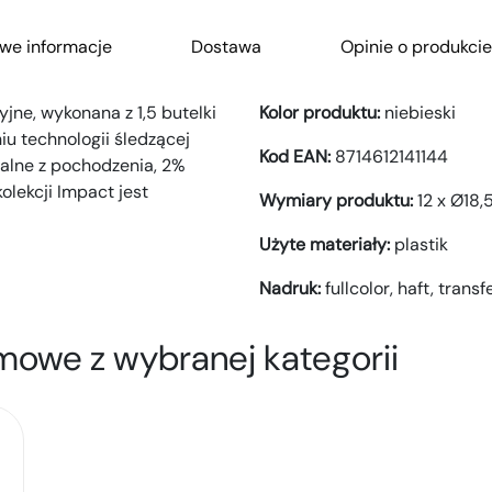
we informacje
Dostawa
Opinie o produkcie
jne, wykonana z 1,5 butelki
Kolor produktu:
niebieski
iu technologii śledzącej
Kod EAN:
8714612141144
alne z pochodzenia, 2%
lekcji Impact jest
Wymiary produktu:
12 x Ø18,
Użyte materiały:
plastik
Nadruk:
fullcolor,
haft,
transf
mowe z wybranej kategorii