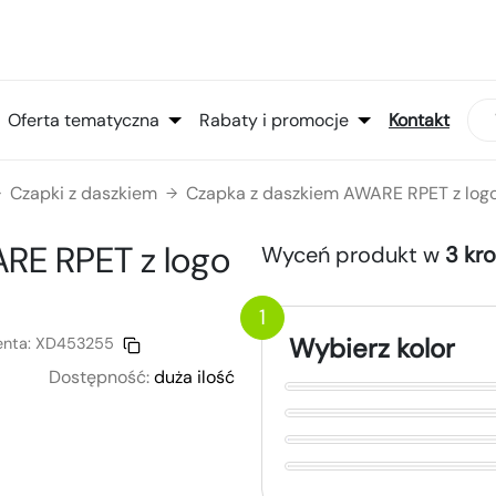
Oferta tematyczna
Rabaty i promocje
Kontakt
Czapki z daszkiem
Czapka z daszkiem AWARE RPET z log
→
→
ARE RPET
z logo
Wyceń produkt w
3 kr
1
Wybierz kolor
enta:
XD453255
Dostępność:
duża ilość