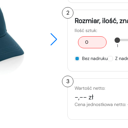
2
Rozmiar, ilość, z
Ilość sztuk:
1
Bez nadruku
Z nad
3
Wartość netto:
-,-- zł
Cena jednostkowa netto: