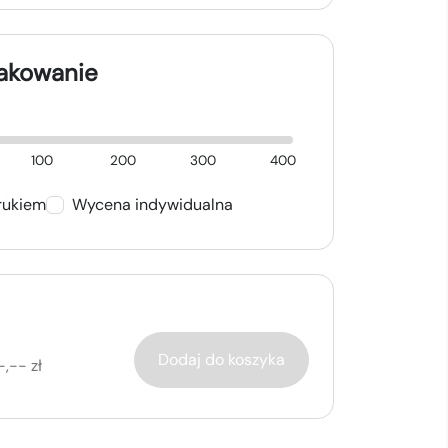
nakowanie
100
200
300
400
rukiem
Wycena indywidualna
Dodaj do koszyka
-,-- zł