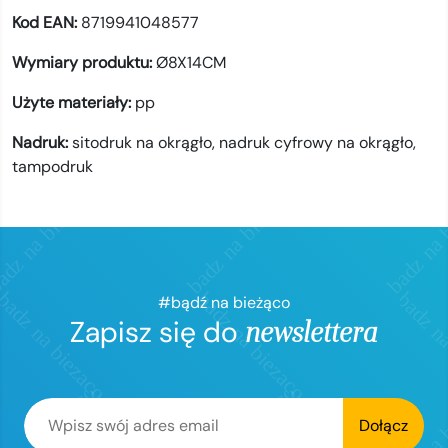
Kod EAN:
8719941048577
Wymiary produktu:
Ø8X14CM
Użyte materiały:
pp
Nadruk:
sitodruk na okrągło,
nadruk cyfrowy na okrągło,
tampodruk
#bądź na bieżąco
Zapisz się do
newslettera
Dołącz