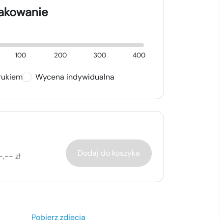
nakowanie
100
200
300
400
rukiem
Wycena indywidualna
Dodaj do koszyka
-,-- zł
Pobierz zdjęcia