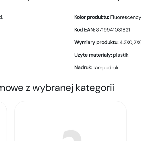
i.
Kolor produktu:
Fluorescency
Kod EAN:
8719941031821
Wymiary produktu:
4,3X0,2
Użyte materiały:
plastik
Nadruk:
tampodruk
mowe z wybranej kategorii