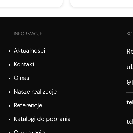
INFORMACJE
KO
Aktualności
R
Kontakt
ul
O nas
9
Nasze realizacje
te
Referencje
Katalogi do pobrania
te
Oznaczenia