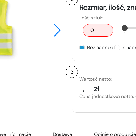
Rozmiar, ilość, z
Ilość sztuk:
1
Bez nadruku
Z nad
3
Wartość netto:
-,-- zł
Cena jednostkowa netto:
we informacje
Dostawa
Opinie o produkcie