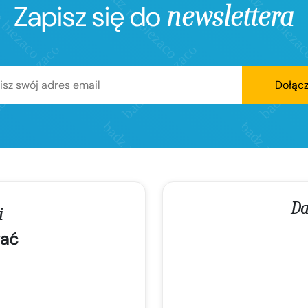
Zapisz się do
newslettera
Dołąc
Da
i
ać