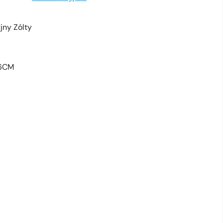
jny Zólty
X6CM