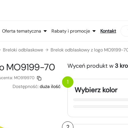
Oferta tematyczna
Rabaty i promocje
Kontakt
Breloki odblaskowe
Brelok odblaskowy z logo MO9199-7
→
→
go
MO9199-70
Wyceń produkt w
3 kr
ucenta:
MO919970
1
Dostępność:
duża ilość
Wybierz kolor
2