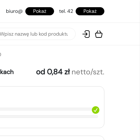
biuro@
Pokaż
tel. 42
Pokaż
0
od 0,84 zł
netto/szt.
okach