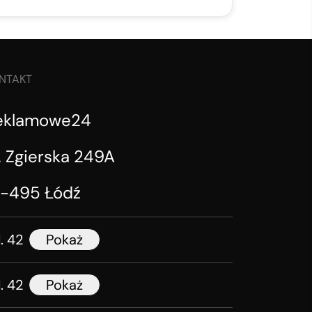
NTAKT
eklamowe24
. Zgierska 249A
1-495 Łódź
l. 42
Pokaż
l. 42
Pokaż