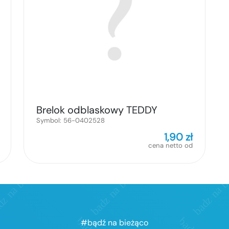
Brelok odblaskowy TEDDY
Symbol:
56-0402528
1,90
zł
cena netto od
#bądź na bieżąco